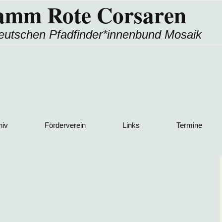
amm Rote Corsaren
eutschen Pfadfinder*innenbund Mosaik
hiv
Förderverein
Links
Termine
richte
Downloads
Andere Stämme aus
dem Ring
Gallery
 nach Land
Ring/Bund