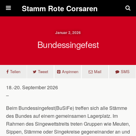
Pfadfinderstamm Rote Corsaren
Januar 2, 2026
Bundessingefest
Teilen
Tweet
Anpinnen
Mail
SMS
18.-20. September 2026
–
Beim Bundessingefest(BuSiFe) treffen sich alle Stämme
des Bundes auf einem gemeinsamen Lagerplatz. Im
Rahmen des Singewettstreits treten Gruppen wie Meuten,
Sippen, Stämme oder Singekreise gegeneinander an und