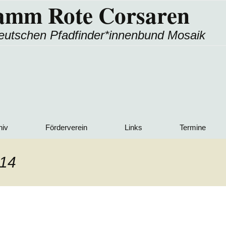
amm Rote Corsaren
eutschen Pfadfinder*innenbund Mosaik
hiv
Förderverein
Links
Termine
richte
Downloads
Andere Stämme aus
dem Ring
t14
Gallery
 nach Land
Ring/Bund