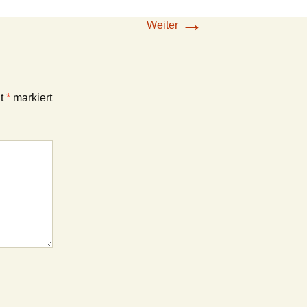
→
Weiter
it
*
markiert