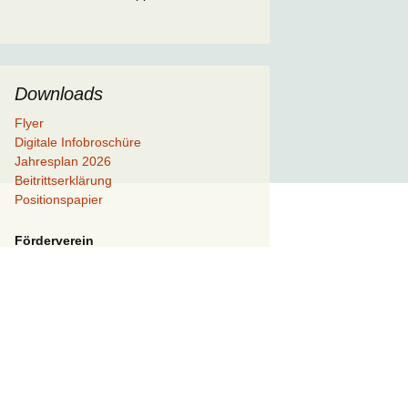
Downloads
Flyer
Digitale Infobroschüre
Jahresplan 2026
Beitrittserklärung
Positionspapier
Förderverein
Satzung
Verzichtserklärung
Vereinfachter Spendennachweis
Anschrieb Beitritt
Beitrittserklärung