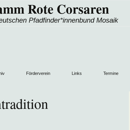
amm Rote Corsaren
eutschen Pfadfinder*innenbund Mosaik
hiv
Förderverein
Links
Termine
richte
Downloads
Andere Stämme aus
dem Ring
tradition
Gallery
 nach Land
Ring/Bund