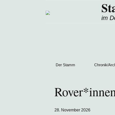
St
im D
Zum
Der Stamm
Chronik/Arc
Inhalt
springen
Führung
Fahrtenbe
Rover*innen
Gruppen
Fotos
Grundstück
Übersicht
28. November 2026